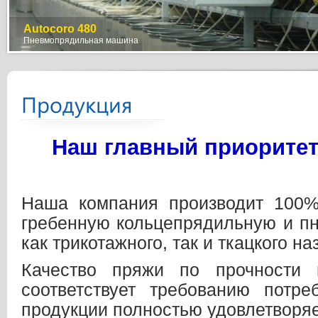
СП OOO PLASTEKS
Autocoro 480
TERROT
TD 03
E 65
Производство хлопчатобумажной пряжи
Пневмопрядильная машина
Вязальная машина
Ленточная машина
Гребнечесальная машина
Продукция
Наш главный приоритет 
Наша компания производит 100%
гребенную кольцепрядильную и п
как трикотажного, так и ткацкого на
Качество пряжи по прочности 
соответствует требованию потре
продукции полностью удовлетворяе