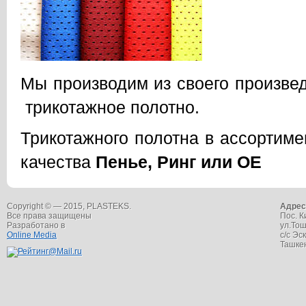
Мы производим из своего произве
трикотажное полотно.
Трикотажного полотна в ассортиме
качества
Пенье, Ринг или ОЕ
Copyright © — 2015, PLASTEKS.
Адрес
Все права защищены
Пос. К
Разработано в
ул.Тош
Online Media
с/с Эс
Ташкен