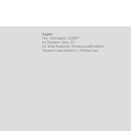
Адрес
Пос. Кирсадок. 110807
ул.Тошкент Шох, 32.
с/с Эски Ковунчи, Янгиюльский район
Ташкентская область, Узбекистан.