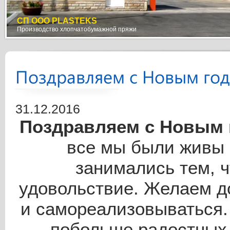
C 60
СП OOO PLASTEKS
TERROT
Чесальная машина
Производство хлопчатобумажной пряжи
Вязальная машина
Поздравляем с Новым год
31.12.2016
Поздравляем с Новым
все мы были живы 
занимались тем, ч
удовольствие. Желаем д
E 65
и самореализовываться.
Гребнечесальная машина
побольше радостных